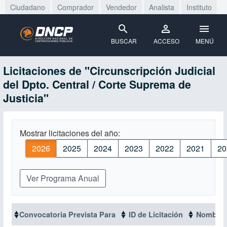
Ciudadano
Comprador
Vendedor
Analista
Instituto
BUSCAR
ACCESO
MENÚ
Licitaciones de "Circunscripción Judicial
del Dpto. Central / Corte Suprema de
Justicia"
Mostrar licitaciones del año:
2026
2025
2024
2023
2022
2021
20
Ver Programa Anual
Convocatoria Prevista Para
ID de Licitación
Nombre d