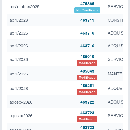
475865
noviembre/2025
SERVICIO 
No Planificada
abril/2026
CONSTRUC
463711
abril/2026
ADQUISIC
463716
abril/2026
ADQUISIC
463716
485010
abril/2026
SERVICIO 
Modificado
485043
abril/2026
MANTENIM
Modificado
485261
abril/2026
ADQUSICI
Modificado
agosto/2026
ADQUISICI
463722
463723
agosto/2026
SERVICIO 
Modificado
463723
agosto/2026
SERVICIO 