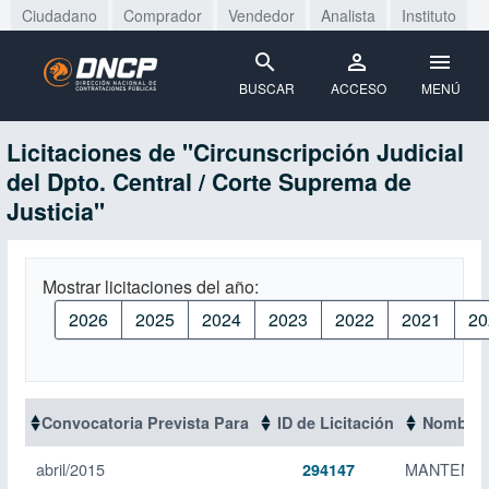
Ciudadano
Comprador
Vendedor
Analista
Instituto
BUSCAR
ACCESO
MENÚ
Licitaciones de "Circunscripción Judicial
del Dpto. Central / Corte Suprema de
Justicia"
Mostrar licitaciones del año:
2026
2025
2024
2023
2022
2021
20
Convocatoria Prevista Para
ID de Licitación
Nombre d
abril/2015
MANTENIMI
294147