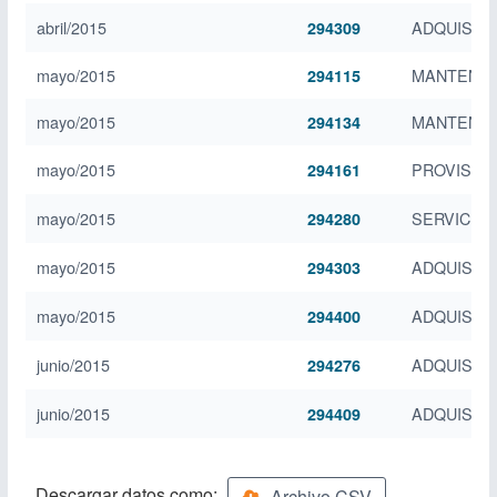
abril/2015
ADQUISIC
294309
mayo/2015
MANTENIM
294115
mayo/2015
MANTENIM
294134
mayo/2015
PROVISION
294161
mayo/2015
SERVICIO 
294280
mayo/2015
ADQUISICI
294303
mayo/2015
ADQUISICI
294400
junio/2015
ADQUISIC
294276
junio/2015
ADQUISIC
294409
Descargar datos como:
Archivo CSV