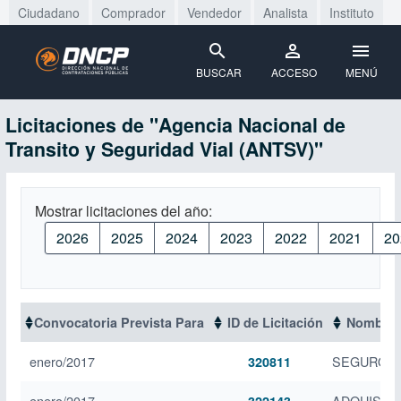
Ciudadano
Comprador
Vendedor
Analista
Instituto
BUSCAR
ACCESO
MENÚ
Licitaciones de "Agencia Nacional de
Transito y Seguridad Vial (ANTSV)"
Mostrar licitaciones del año:
2026
2025
2024
2023
2022
2021
20
Convocatoria Prevista Para
ID de Licitación
Nombre d
enero/2017
SEGURO P
320811
enero/2017
ADQUISIC