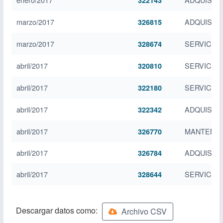
322143
marzo/2017
ADQUISICI
326815
marzo/2017
SERVICIO
328674
abril/2017
SERVICIO 
320810
abril/2017
SERVICIO
322180
abril/2017
ADQUISICI
322342
abril/2017
MANTENIM
326770
abril/2017
ADQUISICI
326784
abril/2017
SERVICIO
328644
Descargar datos como:
Archivo CSV