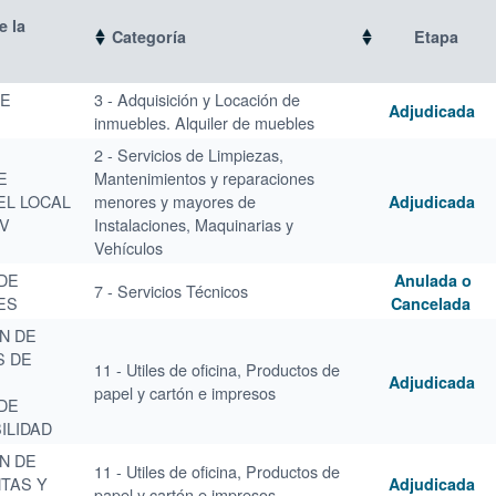
 la
Categoría
Etapa
DE
3 - Adquisición y Locación de
Adjudicada
inmuebles. Alquiler de muebles
2 - Servicios de Limpiezas,
E
Mantenimientos y reparaciones
EL LOCAL
menores y mayores de
Adjudicada
SV
Instalaciones, Maquinarias y
Vehículos
DE
Anulada o
7 - Servicios Técnicos
ES
Cancelada
N DE
S DE
11 - Utiles de oficina, Productos de
Adjudicada
papel y cartón e impresos
DE
ILIDAD
N DE
11 - Utiles de oficina, Productos de
NTAS Y
Adjudicada
papel y cartón e impresos