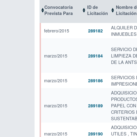
Convocatoria
ID de
Nombre de
Prevista Para
Licitación
Licitación
ALQUILER 
febrero/2015
289182
INMUEBLES
SERVICIO D
marzo/2015
LIMPIEZA D
289184
DE LA ANT
SERVICIOS 
marzo/2015
289186
IMPRESION
ADQUISICIO
PRODUCTO
marzo/2015
PAPEL CON
289189
CRITERIOS 
SUSTENTAB
ADQUISICIO
marzo/2015
UTILES , TI
289190