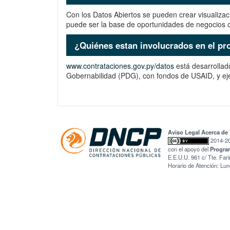
Con los Datos Abiertos se pueden crear visualiz
puede ser la base de oportunidades de negocios 
¿Quiénes estan involucrados en el pr
www.contrataciones.gov.py/datos
está desarrollad
Gobernabilidad (PDG), con fondos de USAID, y 
Aviso Legal
Acerca de
2014-202
con el apoyo del
Progra
E.E.U.U. 961 c/ Tte. Far
Horario de Atención: Lun