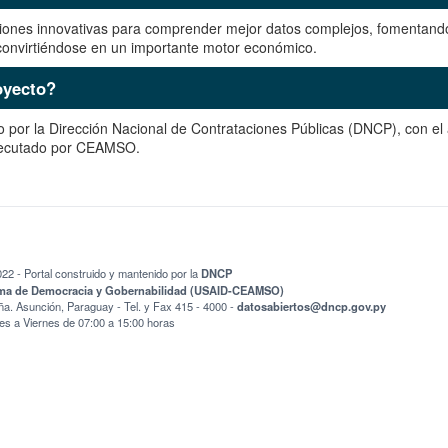
aciones innovativas para comprender mejor datos complejos, fomentand
convirtiéndose en un importante motor económico.
oyecto?
o por la Dirección Nacional de Contrataciones Públicas (DNCP), con 
ejecutado por CEAMSO.
2 - Portal construido y mantenido por la
DNCP
ma de Democracia y Gobernabilidad (USAID-CEAMSO)
iña. Asunción, Paraguay - Tel. y Fax 415 - 4000 -
yp.vog.pcnd@sotreibasotad
es a Viernes de 07:00 a 15:00 horas