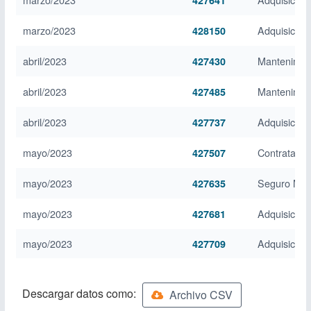
427641
marzo/2023
Adquisición
428150
abril/2023
Mantenimie
427430
abril/2023
Mantenimie
427485
abril/2023
Adquisición
427737
mayo/2023
Contratación
427507
mayo/2023
Seguro Médi
427635
mayo/2023
Adquisición 
427681
mayo/2023
Adquisición 
427709
Descargar datos como:
Archivo CSV