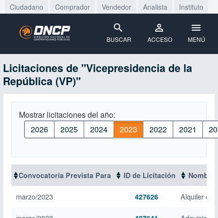
Ciudadano
Comprador
Vendedor
Analista
Instituto
BUSCAR
ACCESO
MENÚ
Licitaciones de "Vicepresidencia de la
República (VP)"
Mostrar licitaciones del año:
2026
2025
2024
2023
2022
2021
20
Convocatoria Prevista Para
ID de Licitación
Nombre d
marzo/2023
Alquiler de
427626
marzo/2023
Adquisición