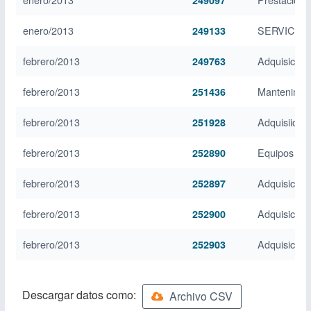
249097
enero/2013
SERVICIO 
249133
febrero/2013
Adquisición
249763
febrero/2013
Mantenimien
251436
febrero/2013
Adquisiion 
251928
febrero/2013
Equipos de 
252890
febrero/2013
Adquisicion
252897
febrero/2013
Adquisicion
252900
febrero/2013
Adquisicion 
252903
Descargar datos como:
Archivo CSV