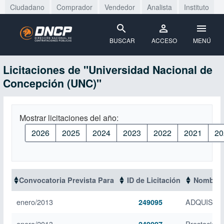
Ciudadano
Comprador
Vendedor
Analista
Instituto
BUSCAR
ACCESO
MENÚ
Licitaciones de "Universidad Nacional de
Concepción (UNC)"
Mostrar licitaciones del año:
2026
2025
2024
2023
2022
2021
20
Convocatoria Prevista Para
ID de Licitación
Nombre d
enero/2013
ADQUISIC
249095
enero/2013
Prestación