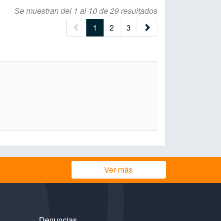
Se muestran del 1 al 10 de 29 resultados
(current)
1
2
3
Ver más
Denuncias