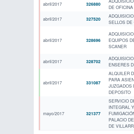
ADQUISICIÓ
abril/2017
326880
DE OFICINA
ADQUISICIO
abril/2017
327520
SELLOS DE 
ADQUISICIO
abril/2017
EQUIPOS D
328696
SCANER
ADQUISICIO
abril/2017
328702
ENSERES D
ALQUILER 
PARA ASIE
abril/2017
331087
JUZGADOS 
DEPOSITO
SERVICIO D
INTEGRAL 
mayo/2017
FUMIGACIÓ
321377
PALACIO DE
DE VILLARR