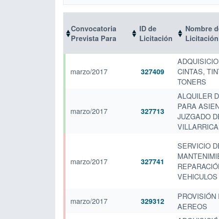
Convocatoria
ID de
Nombre de
Prevista Para
Licitación
Licitación
ADQUISICIO
marzo/2017
CINTAS, TI
327409
TONERS
ALQUILER 
PARA ASIE
marzo/2017
327713
JUZGADO DE
VILLARRICA
SERVICIO D
MANTENIMI
marzo/2017
327741
REPARACIÓ
VEHICULOS (
PROVISIÓN
marzo/2017
329312
AEREOS