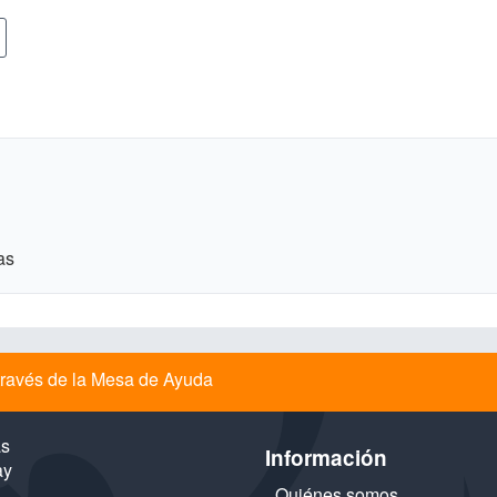
as
a través de la Mesa de Ayuda
as
Información
ay
Quiénes somos