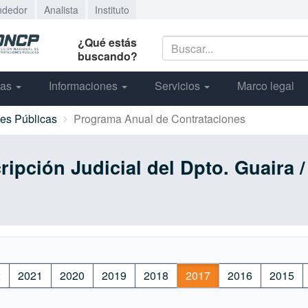
ndedor
Analista
Instituto
¿Qué estás
buscando?
cas
Informaciones
Servicios
Marco legal
nes Públicas
Programa Anual de Contrataciones
ripción Judicial del Dpto. Guaira
2
2021
2020
2019
2018
2017
2016
2015