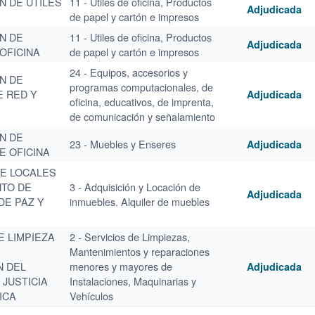
N DE ÚTILES
11 - Utiles de oficina, Productos
Adjudicada
de papel y cartón e impresos
N DE
11 - Utiles de oficina, Productos
Adjudicada
OFICINA
de papel y cartón e impresos
24 - Equipos, accesorios y
N DE
programas computacionales, de
E RED Y
Adjudicada
oficina, educativos, de imprenta,
de comunicación y señalamiento
N DE
23 - Muebles y Enseres
Adjudicada
E OFICINA
DE LOCALES
NTO DE
3 - Adquisición y Locación de
Adjudicada
DE PAZ Y
inmuebles. Alquiler de muebles
E LIMPIEZA
2 - Servicios de Limpiezas,
Y
Mantenimientos y reparaciones
N DEL
menores y mayores de
Adjudicada
 JUSTICIA
Instalaciones, Maquinarias y
ICA
Vehículos