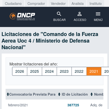
Ciudadano
Comprador
Vendedor
Analista
Instituto
BUSCAR
ACCESO
MENÚ
Licitaciones de "Comando de la Fuerza
Aerea Uoc 4 / Ministerio de Defensa
Nacional"
Mostrar licitaciones del año:
2026
2025
2024
2023
2022
2021
20
Convocatoria Prevista Para
ID de Licitación
Nombre d
febrero/2021
Adq. de Ser
387725