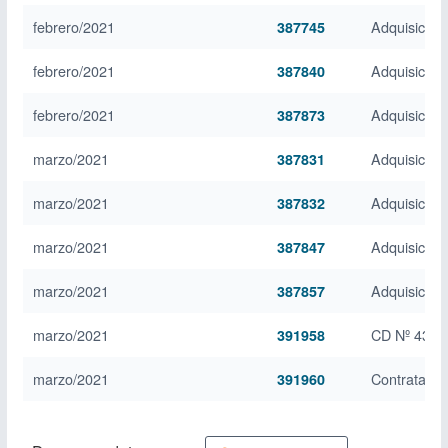
febrero/2021
Adquisició
387745
febrero/2021
Adquisicion
387840
febrero/2021
Adquisició
387873
marzo/2021
Adquisicion
387831
marzo/2021
Adquisicion 
387832
marzo/2021
Adquisició
387847
marzo/2021
Adquisicion
387857
marzo/2021
CD Nº 43 "C
391958
marzo/2021
Contratació
391960