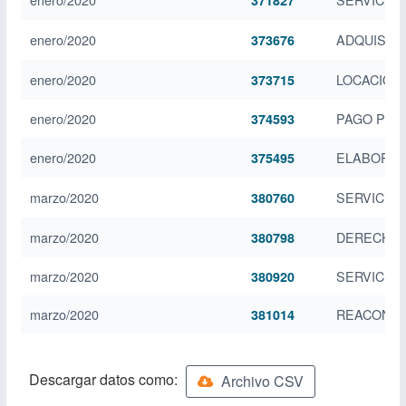
371827
enero/2020
ADQUISICI
373676
enero/2020
LOCACIÓN
373715
enero/2020
PAGO POR
374593
enero/2020
ELABORACI
375495
marzo/2020
SERVICIO 
380760
marzo/2020
DERECHOS
380798
marzo/2020
SERVICIO 
380920
marzo/2020
REACONDI
381014
Descargar datos como:
Archivo CSV