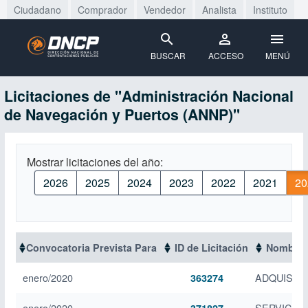
Ciudadano
Comprador
Vendedor
Analista
Instituto
BUSCAR
ACCESO
MENÚ
Licitaciones de "Administración Nacional
de Navegación y Puertos (ANNP)"
Mostrar licitaciones del año:
2026
2025
2024
2023
2022
2021
20
Convocatoria Prevista Para
ID de Licitación
Nombre d
enero/2020
ADQUISIC
363274
enero/2020
SERVICIO