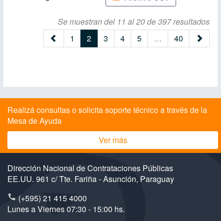
Se muestran del 11 al 20 de 397 resultados
(current)
1
2
3
4
5
…
40
Realizá consultas o solicita soporte técnico a través de la
Mesa de Ayuda
Ver más
Dirección Nacional de Contrataciones Públicas
EE.UU. 961 c/ Tte. Fariña - Asunción, Paraguay
(+595) 21 415 4000
Lunes a Viernes 07:30 - 15:00 hs.