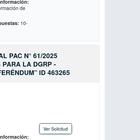
 Información
formación de
puestas
10-
L PAC N° 61/2025
 PARA LA DGRP -
FERÉNDUM” ID 463265
Ver Solicitud
 Información