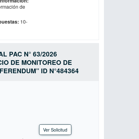
 Información
formación de
puestas
10-
L PAC N° 63/2026
ICIO DE MONITOREO DE
FERENDUM” ID N°484364
Ver Solicitud