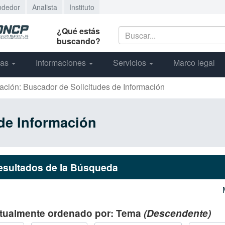
ndedor
Analista
Instituto
¿Qué estás
buscando?
cas
Informaciones
Servicios
Marco legal
mación: Buscador de Solicitudes de Información
de Información
esultados de la Búsqueda
tualmente ordenado por:
Tema
(Descendente)