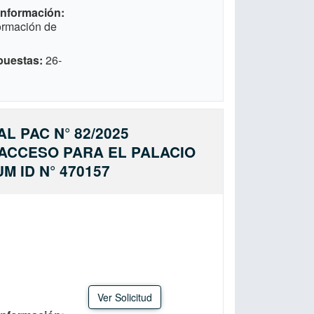
 Información
formación de
puestas
26-
L PAC N° 82/2025
 ACCESO PARA EL PALACIO
M ID N° 470157
Ver Solicitud