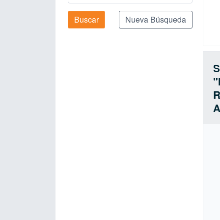
Buscar
Nueva Búsqueda
S
"
R
A