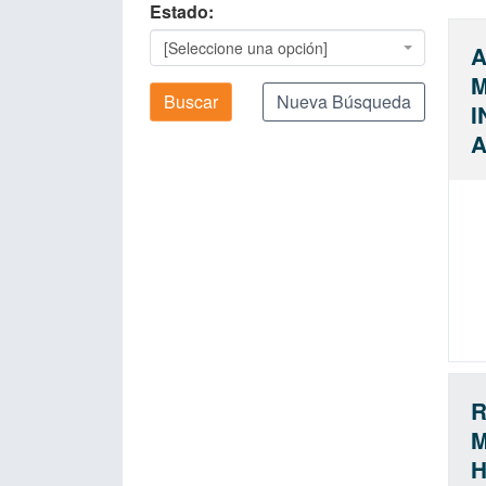
Estado
[Seleccione una opción]
A
M
Buscar
Nueva Búsqueda
I
A
R
M
H