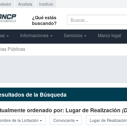
ndedor
Analista
Instituto
¿Qué estás
buscando?
cas
Informaciones
Servicios
Marco legal
cias Públicas
esultados de la Búsqueda
tualmente ordenado por:
Lugar de Realización
(
mbre de la Licitación
Convocante
Lugar de Realizació