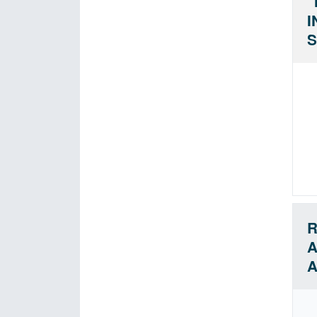
"
I
S
R
A
A