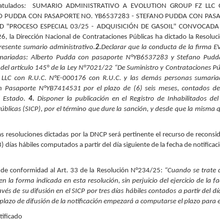
atulados
:
SUMARIO ADMINISTRATIVO A EVOLUTION GROUP FZ LLC C
O PUDDA CON PASAPORTE NO. YB6537283 - STEFANO PUDDA CON PASA
AD "PROCESO ESPECIAL 03/25 - ADQUISICIÓN DE GASOIL" CONVOCAD
6, la Dirección Nacional de Contrataciones Públicas ha dictado la Resolu
presente sumario administrativo.
2.
Declarar que la conducta de la firma
ariadas: Alberto Pudda con pasaporte N°YB6537283 y Stefano Pudd
del artículo 145° de la Ley N°7021/22 “De Suministro y Contrataciones Públ
LLC con R.U.C. N°E-000176 con R.U.C. y las demás personas sumaria
Pasaporte N°YB7414531 por el plazo de (6) seis meses, contados desd
l Estado.
4.
Disponer la publicación en el Registro de Inhabilitados d
úblicas (SICP), por el término que dure la sanción, y desde que la misma 
.
s resoluciones dictadas por la DNCP será pertinente el recurso de reconsi
3) días hábiles computados a partir del día siguiente de la fecha de notific
da de conformidad al Art. 33 de la Resolución N°234/25:
“Cuando se trate 
n la forma indicada en esta resolución, sin perjuicio del ejercicio de la 
avés de su difusión en el SICP por tres días hábiles contados a partir del dí
l plazo de difusión de la notificación empezará a computarse el plazo para e
tificado