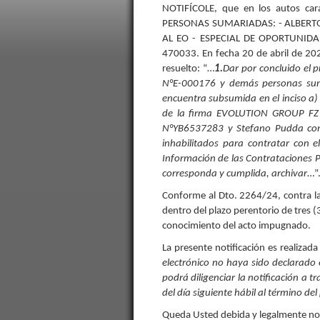
NOTIFÍCOLE, que en los autos car
PERSONAS SUMARIADAS: - ALBERT
AL EO - ESPECIAL DE OPORTUNID
470033. En fecha 20 de abril de 202
resuelto: “…
1.
Dar por concluido el 
N°E-000176 y demás personas sum
encuentra subsumida en el inciso a) 
de la firma EVOLUTION GROUP FZ 
N°YB6537283 y Stefano Pudda con 
inhabilitados para contratar con e
Información de las Contrataciones P
corresponda y cumplida, archivar
…”
Conforme al Dto. 2264/24, contra la
dentro del plazo perentorio de tres (
conocimiento del acto impugnado.
La presente notificación es realiza
electrónico no haya sido declarado e
podrá diligenciar la notificación a tr
del día siguiente hábil al término de
Queda Usted debida y legalmente no