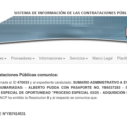
nes
Proveedores
Informaciones
Servicios
Marco Legal
Planif
ataciones Públicas comunica:
onada al ID
470033
y al expediente caratulado:
SUMARIO ADMINISTRATIVO A EV
SUMARIADAS: - ALBERTO PUDDA CON PASAPORTE NO. YB6537283 -
- ESPECIAL DE OPORTUNIDAD "PROCESO ESPECIAL 03/25 - ADQUISICIÓ
DNCP ha emitido la Resolucion
0
y al respecto se comunica que:
 N°YB7414531