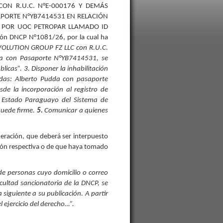
ON R.U.C. N°E-000176 Y DEMÁS
PORTE N°YB7414531 EN RELACIÓN
A POR UOC PETROPAR LLAMADO ID
ción DNCP N°1081/26, por la cual ha
 EVOLUTION GROUP FZ LLC con R.U.C.
a con Pasaporte N°YB7414531, se
icas”. 3. Disponer la inhabilitación
das: Alberto Pudda con pasaporte
e la incorporación al registro de
el Estado Paraguayo del Sistema de
quede firme.
5.
Comunicar a quienes
deración, que deberá ser interpuesto
ación respectiva o de que haya tomado
de personas cuyo domicilio o correo
facultad sancionatoria de la DNCP, se
a siguiente a su publicación. A partir
l ejercicio del derecho…”.