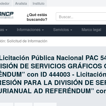
ndedor
Analista
Instituto
¿Qué estás
buscando?
cas
Informaciones
Servicios
Marco legal
ión: Solicitud de Información
 Licitación Pública Nacional PAC 
VISIÓN DE SERVICIOS GRÁFICOS
UM” con ID 444003 - Licitación 
PRESIÓN PARA LA DIVISIÓN DE S
RIANUAL AD REFERÉNDUM” con 