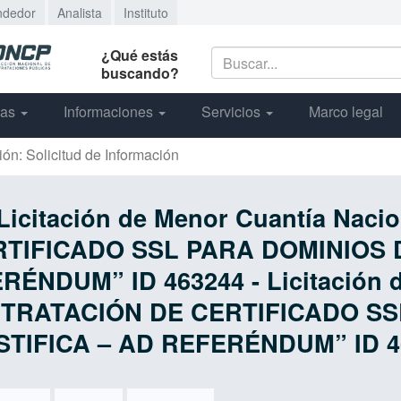
ndedor
Analista
Instituto
¿Qué estás
buscando?
cas
Informaciones
Servicios
Marco legal
ión: Solicitud de Información
 Licitación de Menor Cuantía Naci
TIFICADO SSL PARA DOMINIOS
ÉNDUM” ID 463244 - Licitación 
ONTRATACIÓN DE CERTIFICADO S
TIFICA – AD REFERÉNDUM” ID 4