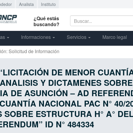
ndedor
Analista
Instituto
¿Qué estás
buscando?
cas
Informaciones
Servicios
Marco legal
ión: Solicitud de Información
ón “LICITACIÓN DE MENOR CUANT
, ANALISIS Y DICTAMENES SOBR
IA DE ASUNCIÓN – AD REFERENDU
CUANTÍA NACIONAL PAC N° 40/2
S SOBRE ESTRUCTURA H° A° DEL
RENDUM” ID N° 484334