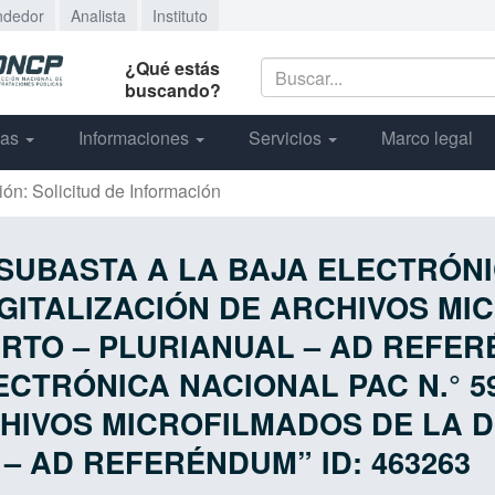
ndedor
Analista
Instituto
¿Qué estás
buscando?
cas
Informaciones
Servicios
Marco legal
ión: Solicitud de Información
ón SUBASTA A LA BAJA ELECTRÓN
DIGITALIZACIÓN DE ARCHIVOS M
TO – PLURIANUAL – AD REFERÉN
CTRÓNICA NACIONAL PAC N.° 59
CHIVOS MICROFILMADOS DE LA 
– AD REFERÉNDUM” ID: 463263