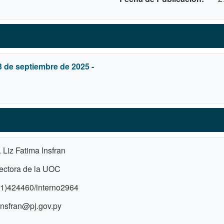
3 de septiembre de 2025 -
. Liz Fatima Insfran
ectora de la UOC
1)424460/interno2964
nsfran@pj.gov.py