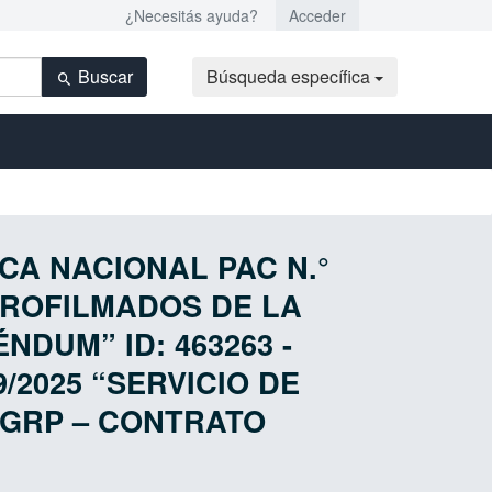
¿Necesitás ayuda?
Acceder
Buscar
Búsqueda específica
ICA NACIONAL PAC N.°
ICROFILMADOS DE LA
DUM” ID: 463263 -
/2025 “SERVICIO DE
DGRP – CONTRATO