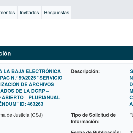
mentos
Invitados
Respuestas
ación
A LA BAJA ELECTRÓNICA
Descripción
S
AC N.° 59/2025 “SERVICIO
N
LIZACIÓN DE ARCHIVOS
D
ADOS DE LA DGRP –
M
ABIERTO – PLURIANUAL –
C
NDUM” ID: 463263
A
ma de Justicia (CSJ)
Tipo de Solicitud de
R
Información
Fecha de Publicación
2