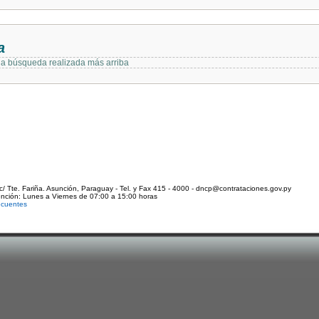
a
 la búsqueda realizada más arriba
c/ Tte. Fariña. Asunción, Paraguay - Tel. y Fax 415 - 4000 - dncp@contrataciones.gov.py
ención: Lunes a Viernes de 07:00 a 15:00 horas
ecuentes