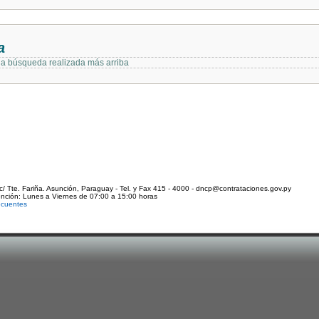
a
 la búsqueda realizada más arriba
c/ Tte. Fariña. Asunción, Paraguay - Tel. y Fax 415 - 4000 - dncp@contrataciones.gov.py
ención: Lunes a Viernes de 07:00 a 15:00 horas
ecuentes