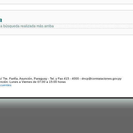
a
 la búsqueda realizada más arriba
c/ Tte. Fariña. Asunción, Paraguay - Tel. y Fax 415 - 4000 - dncp@contrataciones.gov.py
ención: Lunes a Viernes de 07:00 a 15:00 horas
ecuentes