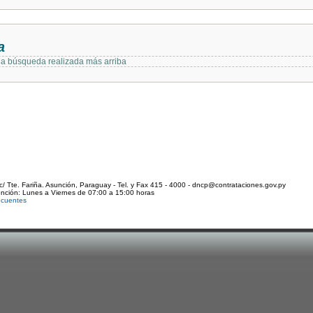
a
 la búsqueda realizada más arriba
c/ Tte. Fariña. Asunción, Paraguay - Tel. y Fax 415 - 4000 - dncp@contrataciones.gov.py
ención: Lunes a Viernes de 07:00 a 15:00 horas
ecuentes