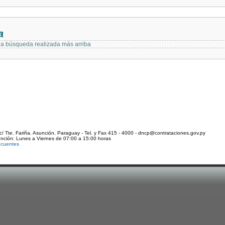
a
 la búsqueda realizada más arriba
c/ Tte. Fariña. Asunción, Paraguay - Tel. y Fax 415 - 4000 - dncp@contrataciones.gov.py
ención: Lunes a Viernes de 07:00 a 15:00 horas
ecuentes