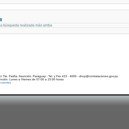
a
 la búsqueda realizada más arriba
c/ Tte. Fariña. Asunción, Paraguay - Tel. y Fax 415 - 4000 - dncp@contrataciones.gov.py
ención: Lunes a Viernes de 07:00 a 15:00 horas
ecuentes