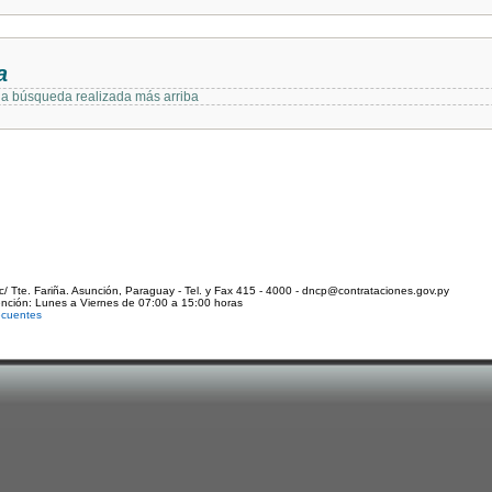
a
 la búsqueda realizada más arriba
c/ Tte. Fariña. Asunción, Paraguay - Tel. y Fax 415 - 4000 - dncp@contrataciones.gov.py
ención: Lunes a Viernes de 07:00 a 15:00 horas
ecuentes