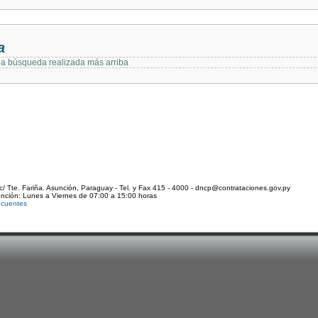
a
 la búsqueda realizada más arriba
c/ Tte. Fariña. Asunción, Paraguay - Tel. y Fax 415 - 4000 - dncp@contrataciones.gov.py
ención: Lunes a Viernes de 07:00 a 15:00 horas
ecuentes