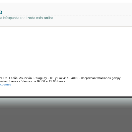
a
 la búsqueda realizada más arriba
c/ Tte. Fariña. Asunción, Paraguay - Tel. y Fax 415 - 4000 - dncp@contrataciones.gov.py
ención: Lunes a Viernes de 07:00 a 15:00 horas
ecuentes