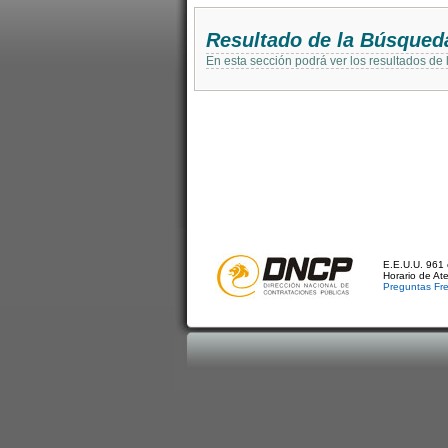
Resultado de la Búsqued
En esta sección podrá ver los resultados de
E.E.U.U. 961 
Horario de At
Preguntas Fr