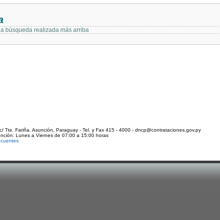
a
 la búsqueda realizada más arriba
c/ Tte. Fariña. Asunción, Paraguay - Tel. y Fax 415 - 4000 - dncp@contrataciones.gov.py
ención: Lunes a Viernes de 07:00 a 15:00 horas
ecuentes