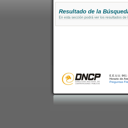
Resultado de la Búsqued
En esta sección podrá ver los resultados de
E.E.U.U. 961 
Horario de At
Preguntas Fr