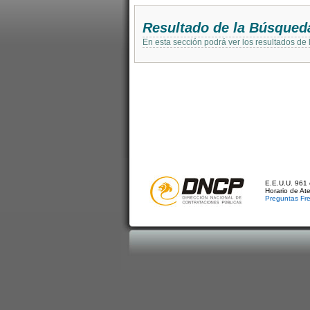
Resultado de la Búsqued
En esta sección podrá ver los resultados de
E.E.U.U. 961 
Horario de At
Preguntas Fr