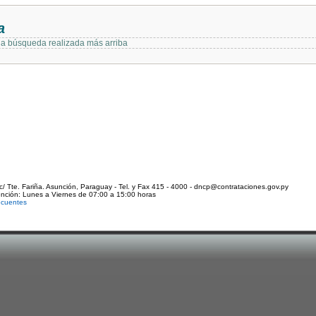
a
 la búsqueda realizada más arriba
c/ Tte. Fariña. Asunción, Paraguay - Tel. y Fax 415 - 4000 - dncp@contrataciones.gov.py
ención: Lunes a Viernes de 07:00 a 15:00 horas
ecuentes