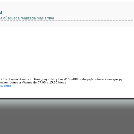
a
 la búsqueda realizada más arriba
c/ Tte. Fariña. Asunción, Paraguay - Tel. y Fax 415 - 4000 - dncp@contrataciones.gov.py
ención: Lunes a Viernes de 07:00 a 15:00 horas
ecuentes