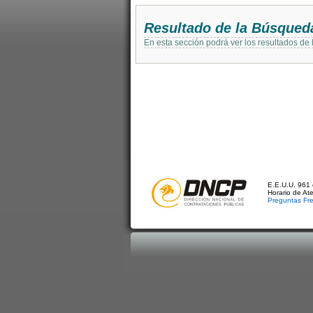
Resultado de la Búsqued
En esta sección podrá ver los resultados de
E.E.U.U. 961 
Horario de At
Preguntas Fr