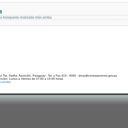
a
 la búsqueda realizada más arriba
c/ Tte. Fariña. Asunción, Paraguay - Tel. y Fax 415 - 4000 - dncp@contrataciones.gov.py
ención: Lunes a Viernes de 07:00 a 15:00 horas
ecuentes