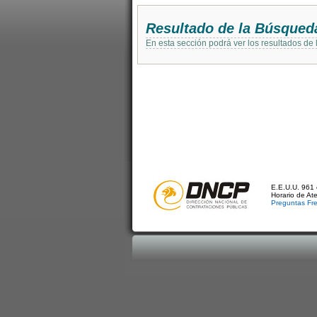
Resultado de la Búsqued
En esta sección podrá ver los resultados de
E.E.U.U. 961 
Horario de At
Preguntas Fr