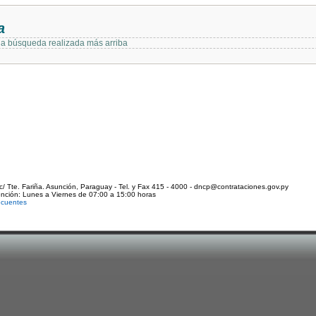
a
 la búsqueda realizada más arriba
c/ Tte. Fariña. Asunción, Paraguay - Tel. y Fax 415 - 4000 - dncp@contrataciones.gov.py
ención: Lunes a Viernes de 07:00 a 15:00 horas
ecuentes