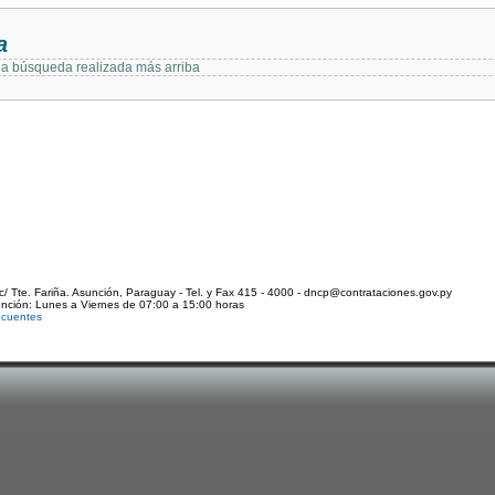
a
 la búsqueda realizada más arriba
c/ Tte. Fariña. Asunción, Paraguay - Tel. y Fax 415 - 4000 - dncp@contrataciones.gov.py
ención: Lunes a Viernes de 07:00 a 15:00 horas
ecuentes