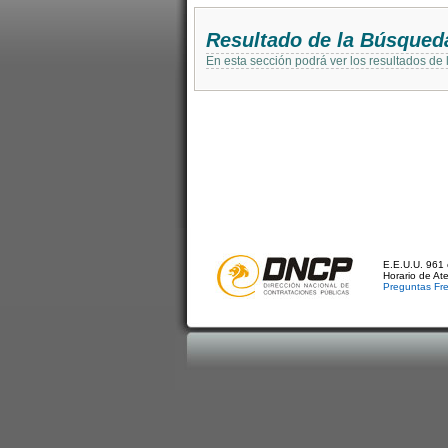
Resultado de la Búsqued
En esta sección podrá ver los resultados de
E.E.U.U. 961 
Horario de At
Preguntas Fr