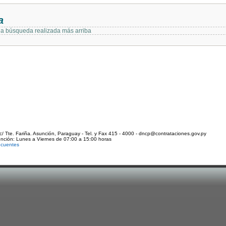
a
 la búsqueda realizada más arriba
c/ Tte. Fariña. Asunción, Paraguay - Tel. y Fax 415 - 4000 - dncp@contrataciones.gov.py
ención: Lunes a Viernes de 07:00 a 15:00 horas
ecuentes