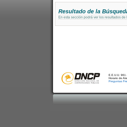
Resultado de la Búsqued
En esta sección podrá ver los resultados de
E.E.U.U. 961 
Horario de At
Preguntas Fr