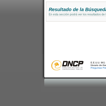
Resultado de la Búsqued
En esta sección podrá ver los resultados de
E.E.U.U. 961 
Horario de At
Preguntas Fr