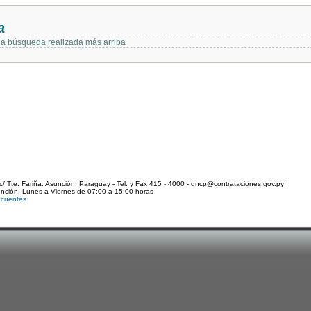
a
 la búsqueda realizada más arriba
c/ Tte. Fariña. Asunción, Paraguay - Tel. y Fax 415 - 4000 - dncp@contrataciones.gov.py
ención: Lunes a Viernes de 07:00 a 15:00 horas
ecuentes