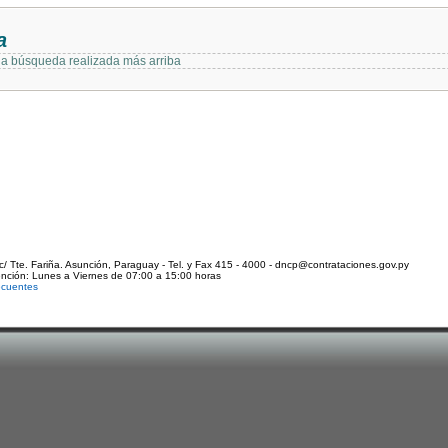
a
 la búsqueda realizada más arriba
c/ Tte. Fariña. Asunción, Paraguay - Tel. y Fax 415 - 4000 - dncp@contrataciones.gov.py
ención: Lunes a Viernes de 07:00 a 15:00 horas
ecuentes