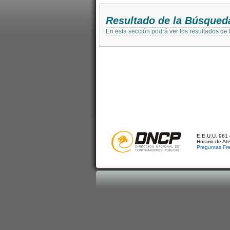
Resultado de la Búsqued
En esta sección podrá ver los resultados de
E.E.U.U. 961 
Horario de At
Preguntas Fr