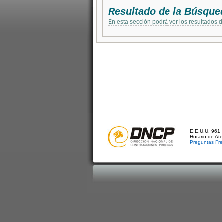
Resultado de la Búsque
En esta sección podrá ver los resultados 
E.E.U.U. 961 
Horario de At
Preguntas Fr