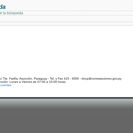
da
de la búsqueda
c/ Tte. Fariña. Asunción, Paraguay - Tel. y Fax 415 - 4000 - dncp@contrataciones.gov.py
ención: Lunes a Viernes de 07:00 a 15:00 horas
ecuentes