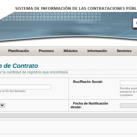
Planificación
Procesos
Módulos
Información
Servicios
 de Contrato
ar la cantidad de registros que encontrará
Ruc/Razón Social:
Escriba part
a el ID del llamado
presione la 
completa
Fecha de Notificación
desde: