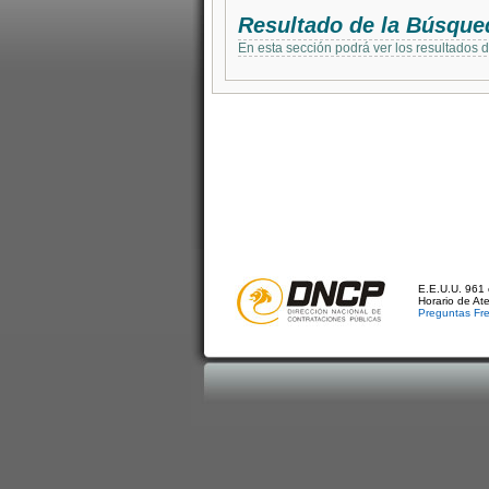
Resultado de la Búsque
En esta sección podrá ver los resultados 
E.E.U.U. 961 
Horario de At
Preguntas Fr