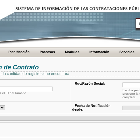
Planificación
Procesos
Módulos
Información
Servicios
 de Contrato
ar la cantidad de registros que encontrará
Ruc/Razón Social:
Escriba part
a el ID del llamado
presione la 
completa
Fecha de Notificación
desde: