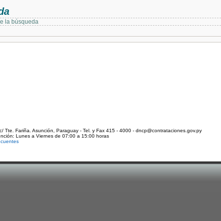
da
de la búsqueda
c/ Tte. Fariña. Asunción, Paraguay - Tel. y Fax 415 - 4000 - dncp@contrataciones.gov.py
ención: Lunes a Viernes de 07:00 a 15:00 horas
ecuentes