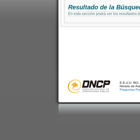
Resultado de la Búsque
En esta sección podrá ver los resultados 
E.E.U.U. 961 
Horario de At
Preguntas Fr