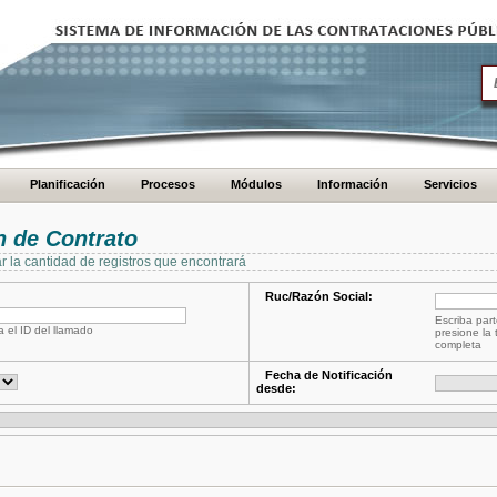
Planificación
Procesos
Módulos
Información
Servicios
 de Contrato
ar la cantidad de registros que encontrará
Ruc/Razón Social:
Escriba part
a el ID del llamado
presione la 
completa
Fecha de Notificación
desde: