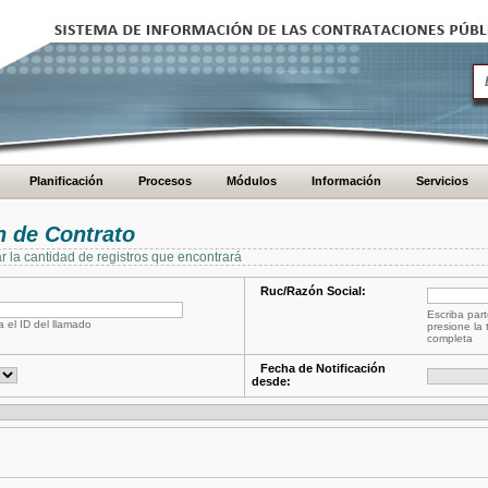
Planificación
Procesos
Módulos
Información
Servicios
 de Contrato
ar la cantidad de registros que encontrará
Ruc/Razón Social:
Escriba part
a el ID del llamado
presione la 
completa
Fecha de Notificación
desde: