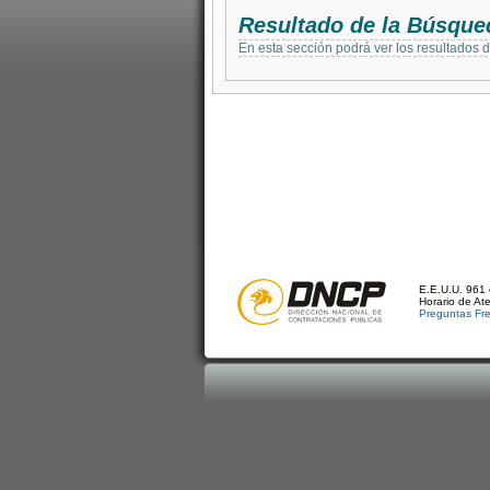
Resultado de la Búsque
En esta sección podrá ver los resultados 
E.E.U.U. 961 
Horario de At
Preguntas Fr