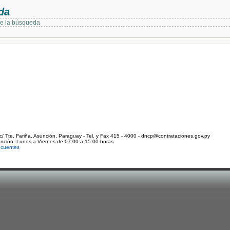
da
de la búsqueda
c/ Tte. Fariña. Asunción, Paraguay - Tel. y Fax 415 - 4000 - dncp@contrataciones.gov.py
ención: Lunes a Viernes de 07:00 a 15:00 horas
ecuentes