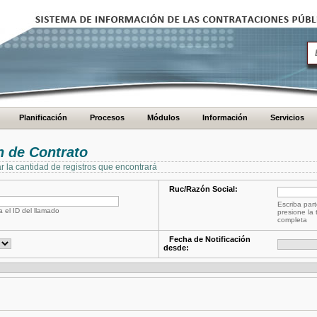
Planificación
Procesos
Módulos
Información
Servicios
 de Contrato
ar la cantidad de registros que encontrará
Ruc/Razón Social:
Escriba part
a el ID del llamado
presione la 
completa
Fecha de Notificación
desde: