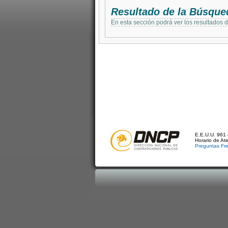
Resultado de la Búsque
En esta sección podrá ver los resultados 
E.E.U.U. 961 
Horario de At
Preguntas Fr