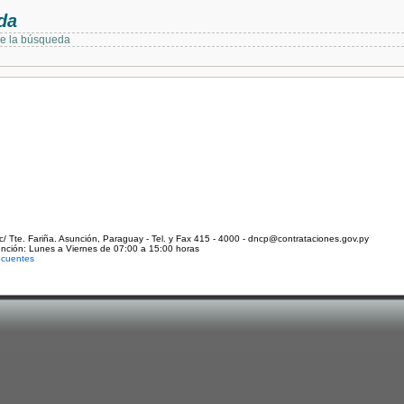
da
de la búsqueda
c/ Tte. Fariña. Asunción, Paraguay - Tel. y Fax 415 - 4000 - dncp@contrataciones.gov.py
ención: Lunes a Viernes de 07:00 a 15:00 horas
ecuentes