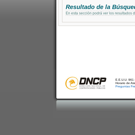
Resultado de la Búsque
En esta sección podrá ver los resultados 
E.E.U.U. 961 
Horario de At
Preguntas Fr