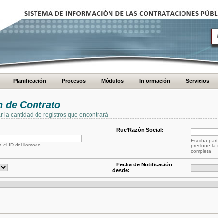
Planificación
Procesos
Módulos
Información
Servicios
 de Contrato
ar la cantidad de registros que encontrará
Ruc/Razón Social:
Escriba part
a el ID del llamado
presione la 
completa
Fecha de Notificación
desde: