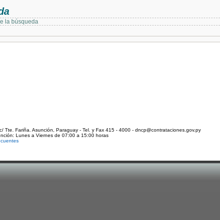
da
de la búsqueda
c/ Tte. Fariña. Asunción, Paraguay - Tel. y Fax 415 - 4000 - dncp@contrataciones.gov.py
ención: Lunes a Viernes de 07:00 a 15:00 horas
ecuentes