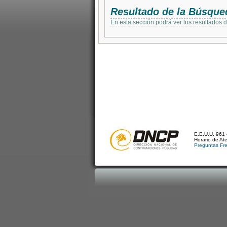
Resultado de la Búsque
En esta sección podrá ver los resultados 
E.E.U.U. 961 
Horario de At
Preguntas Fr