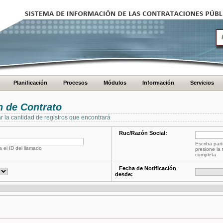
Planificación
Procesos
Módulos
Información
Servicios
 de Contrato
ar la cantidad de registros que encontrará
Ruc/Razón Social:
Escriba part
a el ID del llamado
presione la 
completa
Fecha de Notificación
desde: