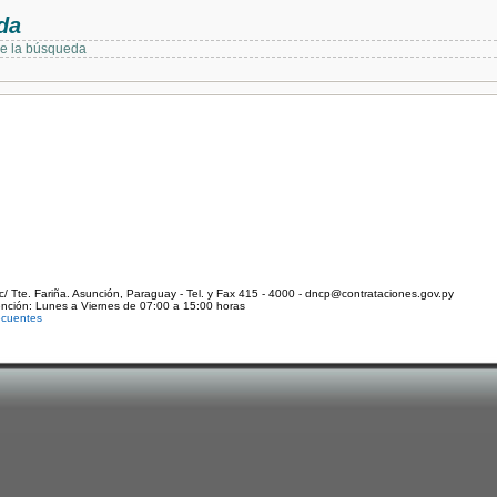
da
de la búsqueda
c/ Tte. Fariña. Asunción, Paraguay - Tel. y Fax 415 - 4000 - dncp@contrataciones.gov.py
ención: Lunes a Viernes de 07:00 a 15:00 horas
ecuentes