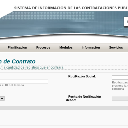
Planificación
Procesos
Módulos
Información
Servicios
 de Contrato
ar la cantidad de registros que encontrará
Ruc/Razón Social:
Escriba part
a el ID del llamado
presione la 
completa
Fecha de Notificación
desde: