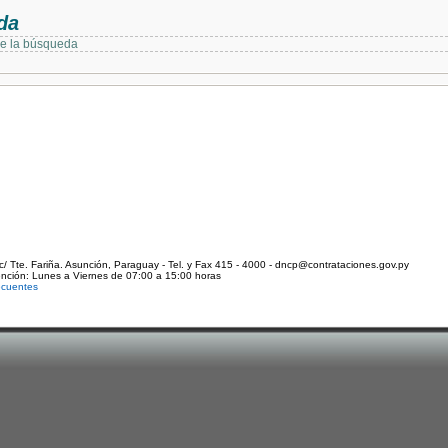
da
de la búsqueda
c/ Tte. Fariña. Asunción, Paraguay - Tel. y Fax 415 - 4000 - dncp@contrataciones.gov.py
ención: Lunes a Viernes de 07:00 a 15:00 horas
ecuentes