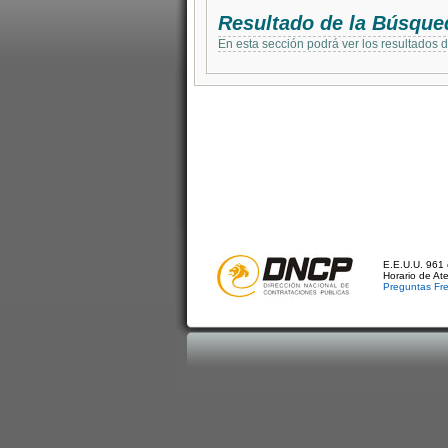
Resultado de la Búsque
En esta sección podrá ver los resultados 
E.E.U.U. 961 
Horario de At
Preguntas Fr