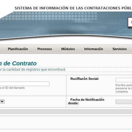
Planificación
Procesos
Módulos
Información
Servicios
 de Contrato
ar la cantidad de registros que encontrará
Ruc/Razón Social:
Escriba part
a el ID del llamado
presione la 
completa
Fecha de Notificación
desde: