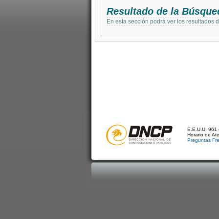
Resultado de la Búsque
En esta sección podrá ver los resultados 
E.E.U.U. 961 
Horario de At
Preguntas Fr