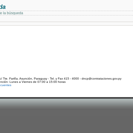
da
de la búsqueda
c/ Tte. Fariña. Asunción, Paraguay - Tel. y Fax 415 - 4000 - dncp@contrataciones.gov.py
ención: Lunes a Viernes de 07:00 a 15:00 horas
ecuentes