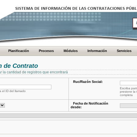
Planificación
Procesos
Módulos
Información
Servicios
 de Contrato
ar la cantidad de registros que encontrará
Ruc/Razón Social:
Escriba part
a el ID del llamado
presione la 
completa
Fecha de Notificación
desde: