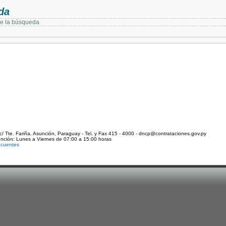
da
de la búsqueda
c/ Tte. Fariña. Asunción, Paraguay - Tel. y Fax 415 - 4000 - dncp@contrataciones.gov.py
ención: Lunes a Viernes de 07:00 a 15:00 horas
ecuentes