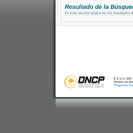
Resultado de la Búsque
En esta sección podrá ver los resultados 
E.E.U.U. 961 
Horario de At
Preguntas Fr