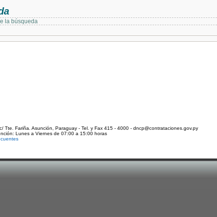
da
de la búsqueda
c/ Tte. Fariña. Asunción, Paraguay - Tel. y Fax 415 - 4000 - dncp@contrataciones.gov.py
ención: Lunes a Viernes de 07:00 a 15:00 horas
ecuentes