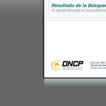
Resultado de la Búsque
En esta sección podrá ver los resultados 
E.E.U.U. 961 
Horario de At
Preguntas Fr