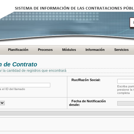
Planificación
Procesos
Módulos
Información
Servicios
 de Contrato
ar la cantidad de registros que encontrará
Ruc/Razón Social:
Escriba part
a el ID del llamado
presione la 
completa
Fecha de Notificación
desde: