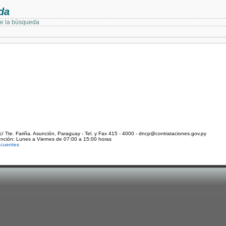
da
de la búsqueda
c/ Tte. Fariña. Asunción, Paraguay - Tel. y Fax 415 - 4000 - dncp@contrataciones.gov.py
ención: Lunes a Viernes de 07:00 a 15:00 horas
ecuentes