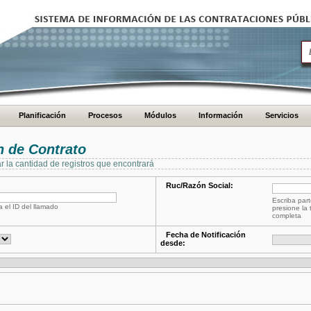
Planificación
Procesos
Módulos
Información
Servicios
 de Contrato
ar la cantidad de registros que encontrará
Ruc/Razón Social:
Escriba part
a el ID del llamado
presione la 
completa
Fecha de Notificación
desde: