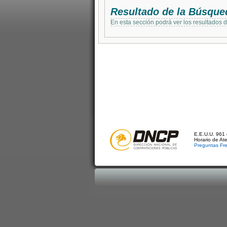
Resultado de la Búsque
En esta sección podrá ver los resultados 
E.E.U.U. 961 
Horario de At
Preguntas Fr