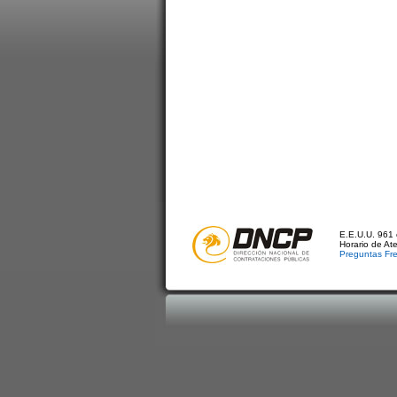
E.E.U.U. 961 
Horario de At
Preguntas Fr