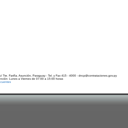
c/ Tte. Fariña. Asunción, Paraguay - Tel. y Fax 415 - 4000 - dncp@contrataciones.gov.py
ención: Lunes a Viernes de 07:00 a 15:00 horas
ecuentes