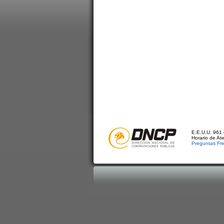
E.E.U.U. 961 
Horario de At
Preguntas Fr