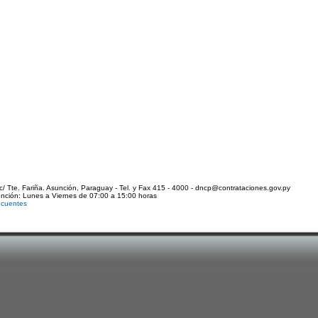
c/ Tte. Fariña. Asunción, Paraguay - Tel. y Fax 415 - 4000 - dncp@contrataciones.gov.py
ención: Lunes a Viernes de 07:00 a 15:00 horas
ecuentes